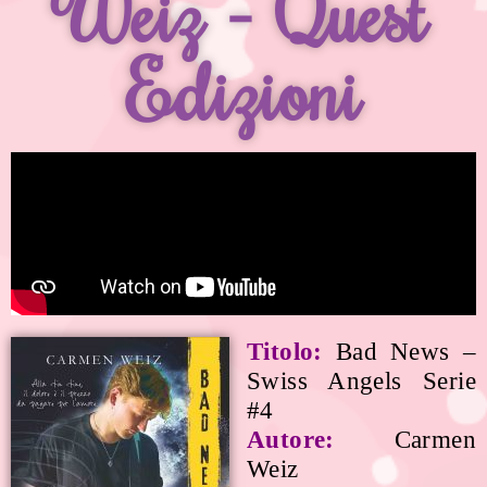
Weiz - Quest
Edizioni
Titolo:
Bad News –
Swiss Angels Serie
#4
Autore:
Carmen
Weiz