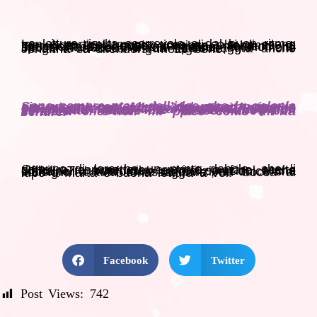
La lettura risulta scorrevole e dal buon ritmo, non è particolarmente ricca di colpi di scena ma non per questo noiosa. Johanna e Terrence, ci hanno regalato momenti di spensieratezza, momenti intensi e momenti briosi, Terrence è un personaggio molto intrigante e dalla lingua tagliente, ma anche Johanna sa difendersi molto bene.
Sono sempre stata dellʼidea che la gelosia sia un poʼ come lʼuso del peperoncino in una ricetta: un pizzico stuzzica lʼappetito ed esalta gli altri ingredienti, troppo prevarica tutto e fa star male. È la prima volta che devo fare i conti con un sentimento simile e posso dire con certezza che non mi piace come mi fa sentire.
Ognuno di loro ha un punto debole, che li porta a commettere errori e a fare scelte difficili. Tra buon cibo e forti emozioni Marta Mancinelli ha “sfornato un delizioso dolce che consiglio a tutti di assaggiare”, in bocca al lupo a Marta e buona lettura a voi!
Facebook
Twitter
Post Views:
742