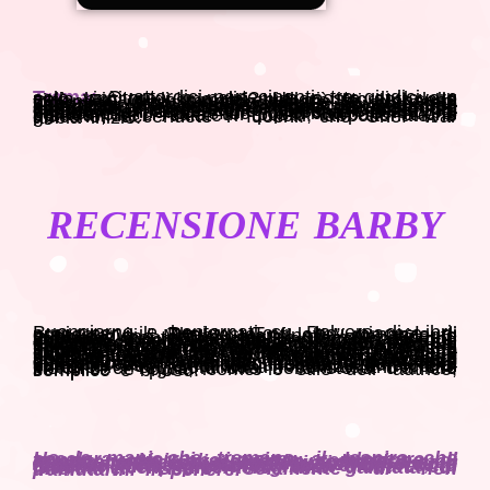
Trama:
Quattordici partecipanti, tre giudici, un solo vincitore. In palio? Un posto di lavoro nella brigata di uno dei migliori ristoranti della città. Fra gli aspiranti chef c’è lei: Johanna Dixon. È una ragazza tenace e piena di speranze, pronta a conquistare la sua tanto agognata fetta di sogno. E poi c’è lui: Terrence Lee, prodigio della cucina e ben consapevole di essere il principe designato alla vittoria. Nessuno dei due però sembra aver fatto i conti con le ferite nascoste dal grembiule… e soprattutto con quello scomodo organo palpitante che forse rischierà di buttare entrambi in un’arena ben più minacciosa. Tra sfide prelibate e ricordi sgradevoli, ci sarà un posto in palio anche per l’amore? Affilate i coltelli, abbottonate le giacche, accendete i fuochi: che Chef War abbia inizio!
RECENSIONE BARBY
Buongiorno e bentornati su Polvere di Libri, oggi per il Review Tour, ho piacere di presentarvi, ” The taste of love” romanzo di esordio di Marta Mancinelli di recente pubblicazione. “The taste of love” è un romance contemporaneo a tema culinario, Johanna è una giovane ragazze dalle doti culinarie superlative che per la sua grande passione per la cucina, spronata dai sui amici decide di partecipare al Chef War un programma televisivo dove i concorrenti si sfidano per vincere un posto di lavoro in un ristorante rinomato. Johanna, arriva con i migliori propositi di vincere il programma, ma non tutto va come deve andare e il suo sogno sta per infrangersi negli occhi di Terrence Lee. Questo romanzo è il primo romanzo che leggo con questa trama per me originale, quindi già questo mi ha invogliato molto a intraprendere questa lettura che devo ammettere non mi ha per nulla delusa. I protagonisti di questo romanzo sono due semplici ragazzi, la cui la vita non ha fatto sconti, molto ben caratterizzati e perfettamente inseriti nel contesto. Per quanto poco possa intendermi di cucina, ho notato che l’autrice, ha una buona conoscenza dell’arte culinaria, e questo non ha fatto altro che arricchire il romanzo destando nel lettore un interesse a proseguire la lettura. Dal punto di vista emotivo, il romanzo è ricco di emozioni e sentimenti contrastanti che insieme ci regalano una bella storia d’amore semplice e pura, come lo stile dell’ autrice, semplice e brioso.
Ho le mani che tremano, il respiro che accelera. Vorrei riuscire a bloccare il tempo, vorrei che questa sensazione di appartenenza e piacere non scemasse mai. Resterei attaccata a lui allʼinfinito, se solo le lancette si potessero fermare. Ed ora, in questo preciso istante, mi rendo conto che, se tutto questo significa giocare col fuoco… beh, diventerò una dannata di piromane. Spero solamente di non tramutarmi in cenere.