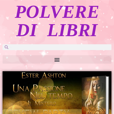
POLVERE
DI LIBRI