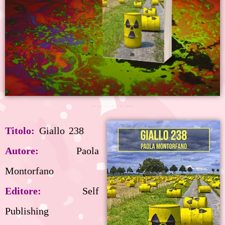
REVIEW PARTY "GIALLO 238" DI PAOLA MONTORFANO
Titolo:
Giallo
238
Autore:
Paola
Montorfano
Editore:
Self
Publishing