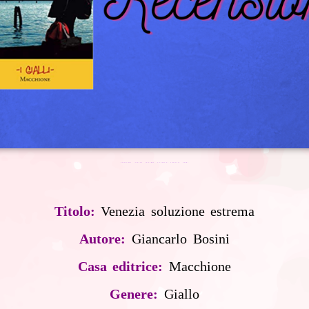
RECENSIONE "VENEZIA SOLUZIONE ESTREMA"DI GIANCARLO BOSINI
Titolo:
Venezia soluzione estrema
Autore:
Giancarlo Bosini
Casa editrice:
Macchione
Genere:
Giallo