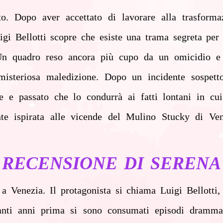
o. Dopo aver accettato di lavorare alla trasfor
igi Bellotti scopre che esiste una trama segreta per
 Un quadro reso ancora più cupo da un omicidio e 
isteriosa maledizione. Dopo un incidente sospetto
e e passato che lo condurrà ai fatti lontani in cui
ente ispirata alle vicende del Mulino Stucky di V
RECENSIONE DI SERENA
a Venezia. Il protagonista si chiama Luigi Bellotti
anti anni prima si sono consumati episodi drammati