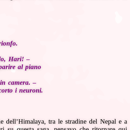
rionfo.
lo, Hari! –
parire al piano
 in camera. –
orto i neuroni.
me dell’Himalaya, tra le stradine del Nepal e a
ri su questa saga, pensavo che ritornare qui