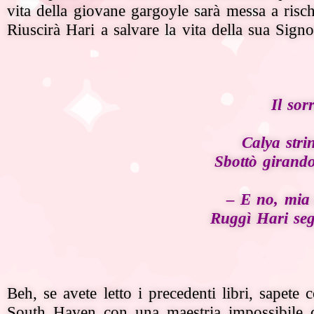
vita della giovane gargoyle sarà messa a risch
Riuscirà Hari a salvare la vita della sua Sign
Il sor
Calya stri
Sbottò girando
– E no, mia 
Ruggì Hari seg
Beh, se avete letto i precedenti libri, sapete
South Haven con una maestria impossibile da