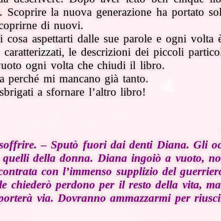
a. Scoprire la nuova generazione ha portato s
coprirne di nuovi.
 cosa aspettarti dalle sue parole e ogni volta
caratterizzati, le descrizioni dei piccoli partico
uoto ogni volta che chiudi il libro.
ia perché mi mancano già tanto.
rigati a sfornare l’altro libro!
soffrire. – Sputò fuori dai denti Diana. Gli o
 quelli della donna. Diana ingoiò a vuoto, n
contrata con l’immenso supplizio del guerrier
le chiederò perdono per il resto della vita, 
 porterà via. Dovranno ammazzarmi per riuscir