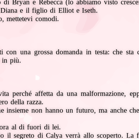
o di Bryan e Rebecca (lo abbiamo visto crescer
ana e il figlio di Elliot e Iseth.
o, mettetevi comodi.
ciati con una grossa domanda in testa: che st
in più.
vita perché affetta da una malformazione, ep
ero della razza.
 che insieme non hanno un futuro, ma anche che
ra al di fuori di lei.
il segreto di Calya verrà allo scoperto. La fami