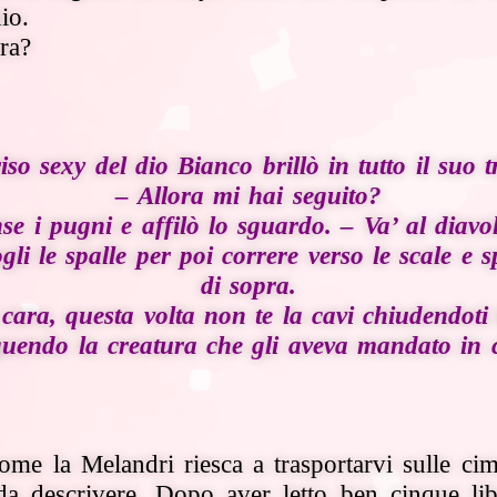
io.
ora?
riso sexy del dio Bianco brillò in tutto il suo t
– Allora mi hai seguito?
nse i pugni e affilò lo sguardo. – Va’ al diavo
gli le spalle per poi correre verso le scale e s
di sopra.
cara, questa volta non te la cavi chiudendoti
uendo la creatura che gli aveva mandato in c
 come la Melandri riesca a trasportarvi sulle ci
 descrivere. Dopo aver letto ben cinque lib