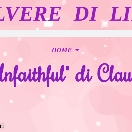
LVERE DI LI
HOME
nfaithful" di Cl
ri