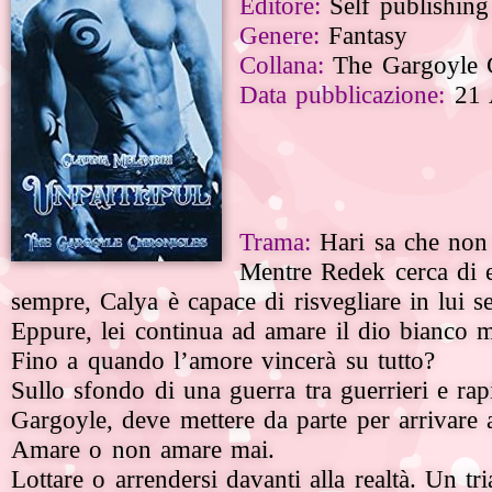
Editore:
Self publishing
Genere:
Fantasy
Collana:
The Gargoyle C
Data pubblicazione:
21 
Trama:
Hari sa che non l
Mentre Redek cerca di en
sempre, Calya è capace di risvegliare in lui s
Eppure, lei continua ad amare il dio bianco
Fino a quando l’amore vincerà su tutto?
Sullo sfondo di una guerra tra guerrieri e rapi
Gargoyle, deve mettere da parte per arrivare al
Amare o non amare mai.
Lottare o arrendersi davanti alla realtà.
Un tri