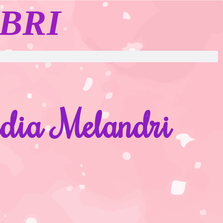
BRI
audia Melandri