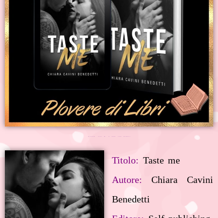
RECENSIONE "TASTE ME" DI CHIARA CAVINI BENEDETTI
T
itolo:
Taste me
Autore:
Chiara Cavini
Benedetti