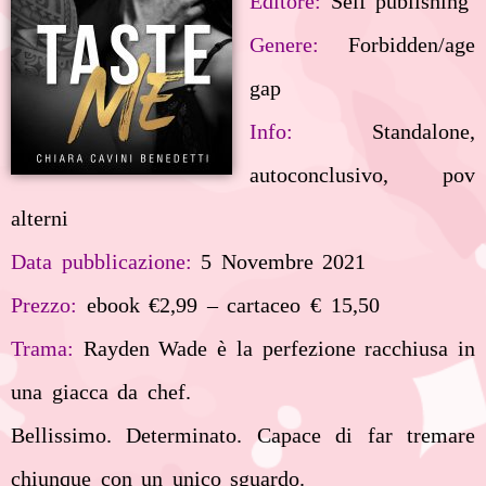
Editore:
Self publishing
Genere:
Forbidden/age
gap
Info:
Standalone,
autoconclusivo, pov
alterni
Data pubblicazione:
5 Novembre 2021
Prezzo:
ebook €2,99 – cartaceo € 15,50
Trama:
Rayden Wade è la perfezione racchiusa in
una giacca da chef.
Bellissimo. Determinato. Capace di far tremare
chiunque con un unico sguardo.