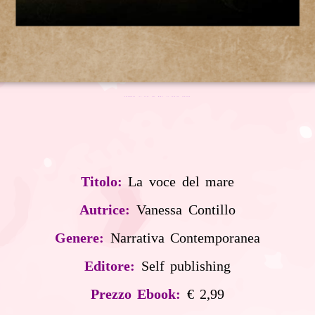
RECENSIONE "LA VOCE DEL MARE" DI VANESSA CONTILLO
Titolo:
La voce del mare
Autrice:
Vanessa Contillo
Genere:
Narrativa Contemporanea
Editore:
Self publishing
Prezzo Ebook:
€ 2,99