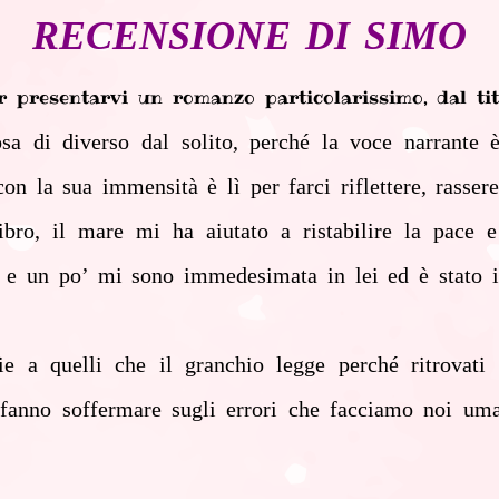
RECENSIONE DI SIMO
ui per presentarvi un romanzo particolarissim
sa di diverso dal solito, perché la voce narrante
n la sua immensità è lì per farci riflettere, rasser
 libro, il mare mi ha aiutato a ristabilire la pac
e un po’ mi sono immedesimata in lei ed è stato int
 a quelli che il granchio legge perché ritrovati d
i fanno soffermare sugli errori che facciamo noi u