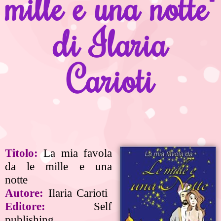
mille e una notte"
di Ilaria
Carioti
Titolo:
La mia favola
da le mille e una
notte
Autore:
Ilaria Carioti
Editore:
Self
publishing