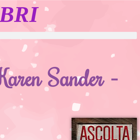
BRI
 Karen Sander -