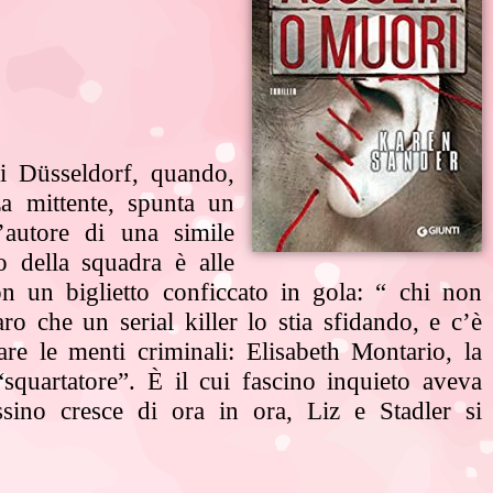
di Düsseldorf,
quando,
nza
mittente, spunta un
l’autore di una simile
to della squadra è alle
n un biglietto conficcato in gola: “ chi non
ro che un serial killer lo stia sfidando, e c’è
rare le menti
criminali: Elisabeth Montario, la
 “squartatore”. È il cui fascino inquieto aveva
ssino cresce di ora in ora, Liz e Stadler si