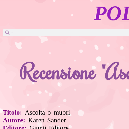
PO
Recensione "As
Titolo:
Ascolta o muori
Autore:
Karen Sander
Editore:
Giunti Editore