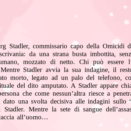
rg Stadler, commissario capo della Omicidi 
scrivania: da una strana busta imbottita, se
 umano, mozzato di netto. Chi può essere
? Mentre Stadler avvia la sua
indagine, il res
ato morto, legato ad
un palo del telefono, co
ituale del dito amputato. A Stadler appare chia
persona che come nessun’altra riesce a penet
a dato una svolta
decisiva alle indagini sullo
i Stadler. Mentre la sete di sangue dell’assa
 caccia all’uomo…