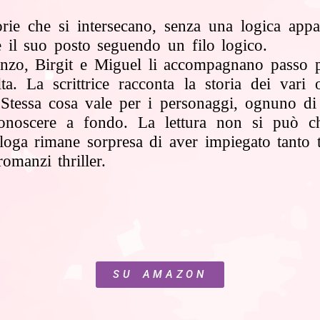
orie che si intersecano, senza una logica ap
de il suo posto
seguendo un filo logico.
anzo, Birgit e Miguel li accompagnano passo 
a. La scrittrice racconta la storia dei vari o
 . Stessa cosa vale per i personaggi, ognuno di
li conoscere a fondo. La lettura non si può 
icologa rimane sorpresa di aver impiegato tanto
manzi thriller.
SU AMAZON