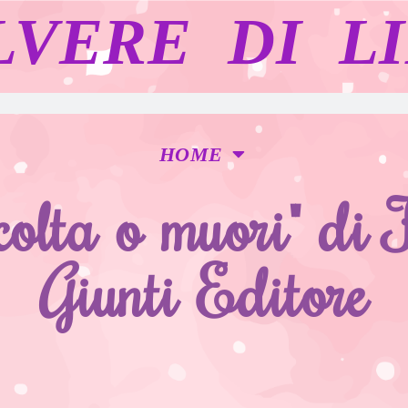
LVERE DI LI
HOME
colta o muori" di
Giunti Editore