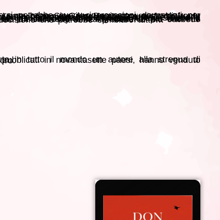
lla banca. Solo Priya, una bellissima ragazza indiana, riesce a distoglierlo dal lavoro. Peccato che i genitori di lei le abbiano già scelto un marito. Harry Clifton, intanto, è più che mai determinato a liberare dal gulag Anatoly Babakov, il cui libro sta conoscendo un successo senza precedenti. Ma succede ciò che nessuno si sarebbe mai aspettato, ed Emma deve prendere una decisione che potrebbe cambiare tutto…
suo capolavoro.