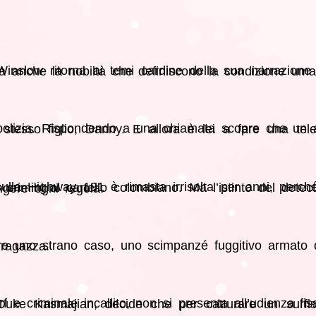
d alcuni dei suoi personaggi più amati, per esplorare la ferocia ma anche la nobiltà che definiscono la condizione
 dice che è il lavoro di un solo uomo. E per stanarlo lui è disposto a infrangere ogni regola.
he conquistato una ragazza.