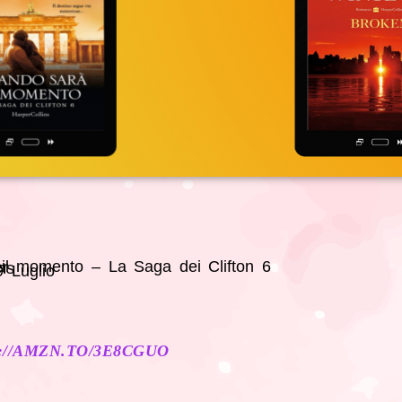
il momento – La Saga dei Clifton 6
er
ns
 Luglio
://AMZN.TO/3E8CGUO