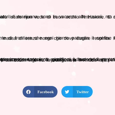
ine e Le belve, da cui il premio Oscar Oliver Stone ha tratto l’omonimo film. Dalla trilogia con protagonista Art Keller (Il potere del cane, Il cartello e Il confine) sarà tratta un’importante serie tv che andrà in onda a partire dal 2020. Vive tra la California e il Rhode Islan
Facebook
Twitter