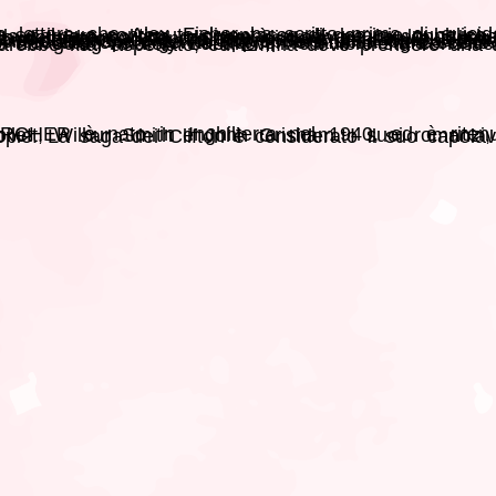
posto di fronte a un bivio: sceglierà la carriera politica o proverà a salvare la donna che ama, prigioniera oltre la Cortina di ferro? Lady Virginia, ormai sull’orlo della bancarotta, dispera di trovare una via d’uscita. Finché non le presentano Cyrus T. Grant III, scapolo d’oro americano giunto a Londra per vedere la sua puledra correre ad Ascot. Sebastian Clifton è appena diventato amministratore delegato della Farthings Bank, ma deve sventare i continui attacchi dei suoi rivali, Sloane e Mellor, che non rinunciano alla speranza di appropriarsi de
autore alla stregua di scrittori come Ken Follett, Wilbur Smith e John Grisham. I suoi romanzi, pubblicati in novantasette paesi, hanno venduto oltre 330 milioni di copie. La saga dei Clifton è considerato il 