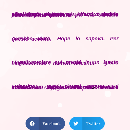
«Se vinco resterai con me, se perdo sarai libera di andare.» Afferrò i dadi e piantò gli occhi nei suoi. C’era la promessa di qualcosa per cui sarebbe valsa la pena rischiare.
Avrebbe vinto, Hope lo sapeva. Per questo accettò.
Li udì rotolare sul tavolo in un lancio elegante e si trovò a gioire nell’osservare i numeri vincenti.
«Diamine… temo dovrai restare.» Il cruccio era così fasullo da risultare irresistibile. Poi un sorriso scaltro sollevò un angolo delle labbra. «Le scommesse si pagano sempre.
»
Facebook
Twitter